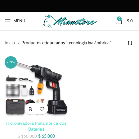
0
MENU
$
0
Inicio
Productos etiquetados “tecnología inalámbrica”
-59%
Hidrolavadora Inalambrica dos
Baterias
$
65.000
$
160.000