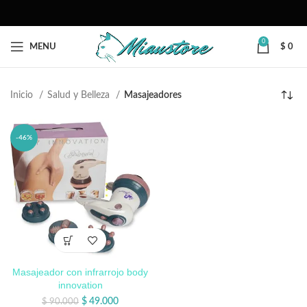
0
MENU
$
0
Inicio
Salud y Belleza
Masajeadores
-46%
Masajeador con infrarrojo body
innovation
$
49.000
$
90.000