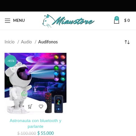
0
MENU
$
0
Inicio
Audio
Audifonos
-45%
Astronauta con bluetooth y
parlante
$
55.000
$
100.000