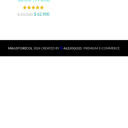
Silicona 19 Piezas
$
62.900
$
90.000
X
MIAUSTORECOL
2024 CREATED BY
-ALEJOGO21
. PREMIUM E-COMMERCE.