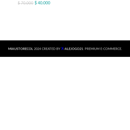
$
40.000
$
70.000
X
MIAUSTORECOL
2024 CREATED BY
-ALEJOGO21
. PREMIUM E-COMMERCE.