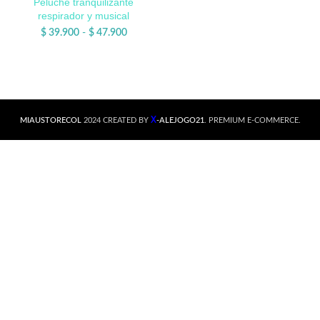
Peluche tranquilizante
respirador y musical
$
39.900
-
$
47.900
X
MIAUSTORECOL
2024 CREATED BY
-ALEJOGO21
. PREMIUM E-COMMERCE.