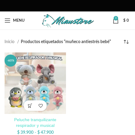
0
MENU
$
0
Inicio
Productos etiquetados “muñeco antiestrés bebé”
-60%
Peluche tranquilizante
respirador y musical
$
39.900
-
$
47.900