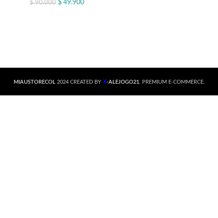
$
49.900
$
90.000
X
MIAUSTORECOL
2024 CREATED BY
-ALEJOGO21
. PREMIUM E-COMMERCE.