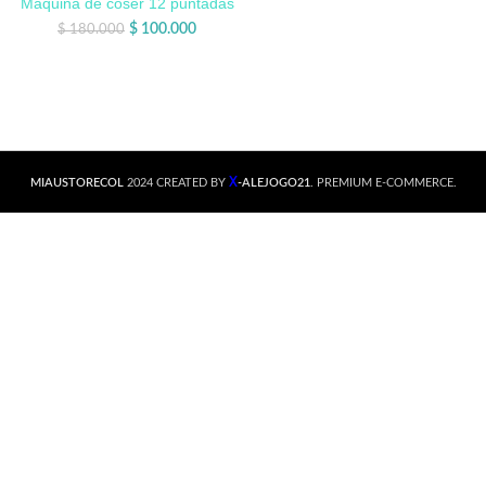
Maquina de coser 12 puntadas
$
100.000
$
180.000
X
MIAUSTORECOL
2024 CREATED BY
-ALEJOGO21
. PREMIUM E-COMMERCE.