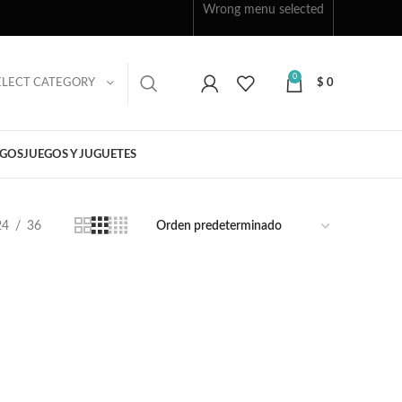
Wrong menu selected
0
ELECT CATEGORY
$
0
EGOS
JUEGOS Y JUGUETES
24
36