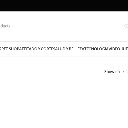
S
R
PET SHOP
AFEITADO Y CORTE
SALUD Y BELLEZA
TECNOLOGIA
VIDEO JU
Show
9