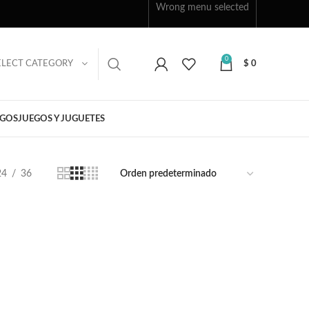
Wrong menu selected
0
ELECT CATEGORY
$
0
EGOS
JUEGOS Y JUGUETES
24
36