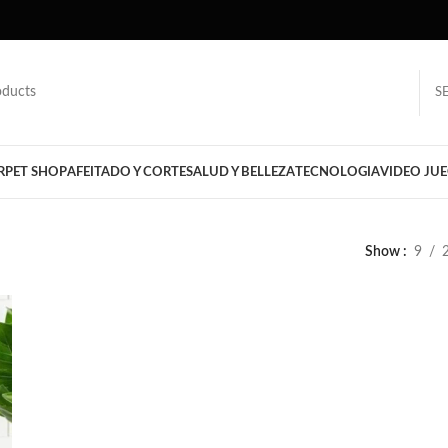
S
R
PET SHOP
AFEITADO Y CORTE
SALUD Y BELLEZA
TECNOLOGIA
VIDEO JU
Show
9