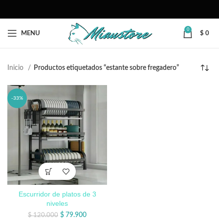
0
MENU
$
0
Inicio
Productos etiquetados “estante sobre fregadero”
-33%
Escurridor de platos de 3
niveles
$
79.900
$
120.000