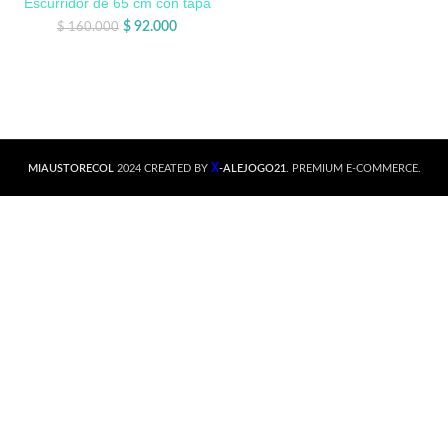
Escurridor de 65 cm con tapa
$
92.000
$
160.000
X
MIAUSTORECOL
2024 CREATED BY
-ALEJOGO21
. PREMIUM E-COMMERCE.