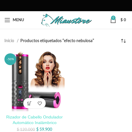
0
MENU
$
0
Inicio
Productos etiquetados “efecto nebulosa”
-50%
Rizador de Cabello Ondulador
Automático Inalámbrico
$
59.900
$
120.000