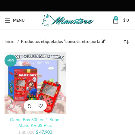
0
MENU
$
0
Inicio
Productos etiquetados “consola retro portátil”
-40%
Game Box 500 en 1 Super
Mario KR-J9 Plus
$
47.900
$
80.000