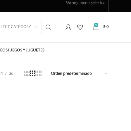
Wrong menu selected
0
ELECT CATEGORY
$
0
EGOS
JUEGOS Y JUGUETES
24
36