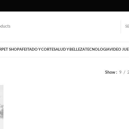
S
R
PET SHOP
AFEITADO Y CORTE
SALUD Y BELLEZA
TECNOLOGIA
VIDEO JU
Show
9