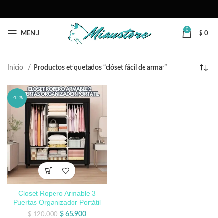
0
MENU
$
0
Inicio
Productos etiquetados “clóset fácil de armar”
-45%
Closet Ropero Armable 3
Puertas Organizador Portátil
$
65.900
$
120.000