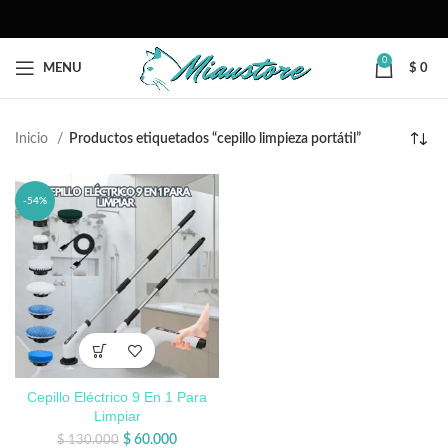
0
MENU
$
0
Inicio
Productos etiquetados “cepillo limpieza portátil”
-54%
Cepillo Eléctrico 9 En 1 Para
Limpiar
$
60.000
$
130.000