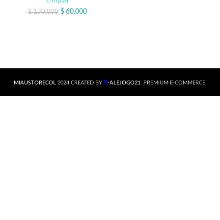
Limpiar
$
60.000
$
130.000
X
MIAUSTORECOL
2024 CREATED BY
-ALEJOGO21
. PREMIUM E-COMMERCE.