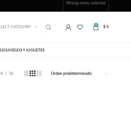
Wrong menu selected
0
ELECT CATEGORY
$
0
EGOS
JUEGOS Y JUGUETES
24
36