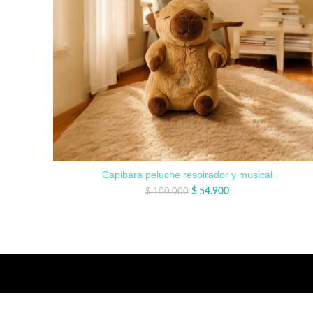
Capibara peluche respirador y musical
$
54.900
$
100.000