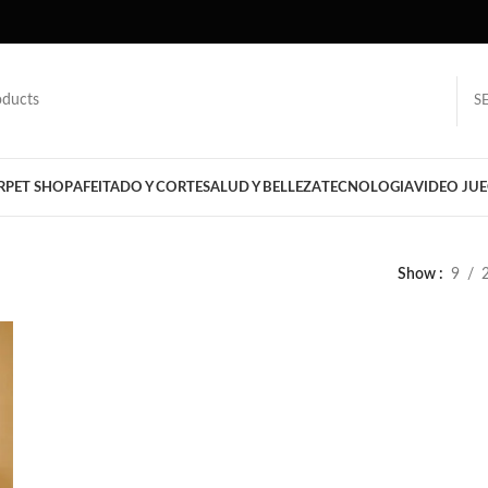
S
R
PET SHOP
AFEITADO Y CORTE
SALUD Y BELLEZA
TECNOLOGIA
VIDEO JU
Show
9