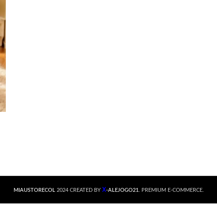
X
MIAUSTORECOL
2024 CREATED BY
-ALEJOGO21
. PREMIUM E-COMMERCE.