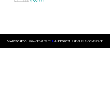
$
55.000
$
100.000
X
MIAUSTORECOL
2024 CREATED BY
-ALEJOGO21
. PREMIUM E-COMMERCE.