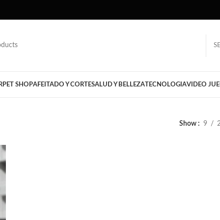
S
R
PET SHOP
AFEITADO Y CORTE
SALUD Y BELLEZA
TECNOLOGIA
VIDEO JU
Show
9