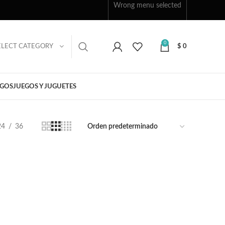
Wrong menu selected
0
ELECT CATEGORY
$
0
EGOS
JUEGOS Y JUGUETES
24
36