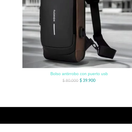
Bolso antirrobo con puerto usb
$
39.900
$
80.000