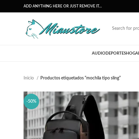
ADD ANYTHING HERE OR JUST REMOVE IT…
AUDIO
DEPORTES
HOGA
Inicio
Productos etiquetados “mochila tipo sling”
-50%